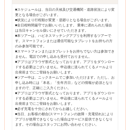
■スケジュールは、当日の天候及び交通機関・道路状況により変
更となる場合がございます。
■状況により行程順が変更・逆廻りとなる場合がございます。
■全日程時間厳守でお願いいたします。 乗車に遅れられた場合
は当日キャンセル扱いにさせていただきます。
■本ツアーは、ハピネスマッチングアプリを利用するツアーで
す。スマートフォンまたは通信可能なタブレットをお持ちの方
のみ参加可能です。
■スマートフォンまたはタブレットをお持ちでない方は参加でき
ません。電話での申し込みも受付ておりません。
■アプリはブラウザ形式となっております。アプリをダウンロー
ドする必要はございません。申込後に送られてくるメールより
出発前までにご登録をお願いします。
■ツアー中は、ニックネームでご参加いただけます。ただし、お
申し込み時には「本名」「生年月日」などの情報が必須となり
ますので、正確にご入力ください。
■アプリはブラウザ形式となっております。アプリをダウンロー
ドする必要はございません。申込後に送られてくるメールより
出発前までにご登録をお願いします。
■必ず充電を十分にされてからお越しください。
■当日、お客様の都合(スマートフォンの故障・充電切れ)により
アプリが使用できなくなった場合はサービス提供できなくなり
ます。その場合はスタッフにお問い合わせください。