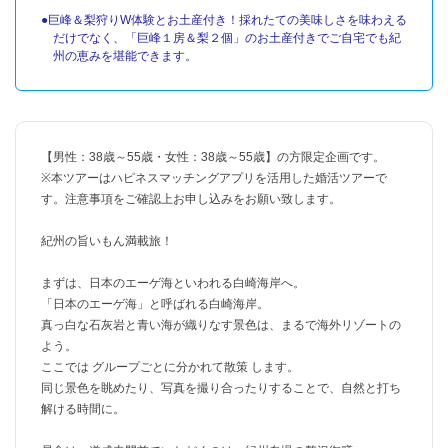
●巨峰＆梨狩りW体験とお土産付き！採れたての美味しさを味わえる
だけでなく、「巨峰１房＆梨２個」のお土産付きでご自宅でも紀
州の恵みを堪能できます。
【男性：38歳～55歳・女性：38歳～55歳】の方限定企画です。
※本ツアーはハピネスマッチングアプリを活用した婚活ツアーで
す。注意事項をご確認上お申し込みをお願い致します。
紀州の旨いもん満載旅！
まずは、日本のエーゲ海といわれる白崎海岸へ。
「日本のエーゲ海」と呼ばれる白崎海岸。
真っ白な石灰岩と青い海が織りなす景色は、まるで海外リゾートの
よう。
ここでは グループごとに分かれて散策 します。
同じ景色を眺めたり、写真を撮り合ったりすることで、自然と打ち
解ける時間に。