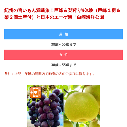
紀州の旨いもん満載旅！巨峰＆梨狩りW体験（巨峰１房＆
梨２個土産付）と日本のエーゲ海「白崎海洋公園」
男 性
38歳～55歳まで
女 性
38歳～55歳まで
条件：上記、年齢の範囲内で独身の方のご参加に限ります。