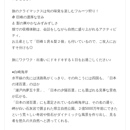
旅のクライマックスは旬の味覚を楽しむフルーツ狩り！
🍇 巨峰の濃厚な甘み
🍐 梨の爽やかなみずみずしさ
畑での収穫体験は、会話をしながら自然に盛り上がれるアクティビ
ティ。
お土産として「巨峰１房＆梨２個」も付いているので、ご友人にお
すそ分けも◎
旅にワクワク・出逢いにドキドキする１日をお過ごしください♪
●白崎海岸
水平線の先には淡路島がくっきり。その向こうには四国も。「日本
の渚百選」のほか
「瀬戸内夢五十景」、「日本の夕陽百選」にも選ばれる見事な景色
が広がる。
「日本の渚百選」にも選定されている白崎海岸は、その名の通り、
岬が白い石灰岩で囲まれた県立自然公園。２億5000万年前にできた
という荒々しい奇岩や怪石がダイナミックな風景を作り出し、見る
者を悠久の大自然へと誘ってくれる。