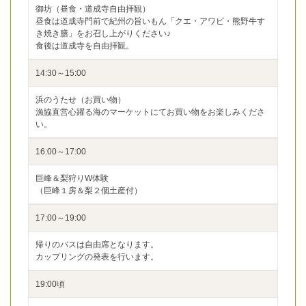
御坊（昼食・道成寺自由拝観）
昼食は道成寺門前で紀州の旨いもん「クエ・アワビ・熊野牛す
き焼き膳」をお召し上がりください♪
食後は道成寺を自由拝観。
14:30～15:00
浜のうたせ（お買い物）
漁協直営心躍る海のマーケットにてお買い物をお楽しみくださ
い。
16:00～17:00
巨峰＆梨狩りW体験
（巨峰１房＆梨２個土産付）
17:00～19:00
帰りのバスは自由席となります。
カップリングの発表を行います。
19:00頃