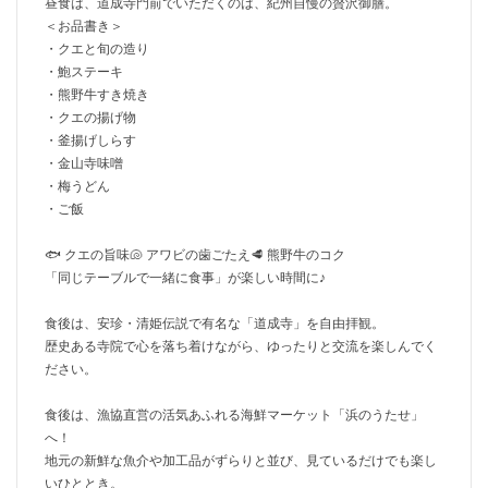
昼食は、道成寺門前でいただくのは、紀州自慢の贅沢御膳。
＜お品書き＞
・クエと旬の造り
・鮑ステーキ
・熊野牛すき焼き
・クエの揚げ物
・釜揚げしらす
・金山寺味噌
・梅うどん
・ご飯
🐟 クエの旨味🐚 アワビの歯ごたえ🥩 熊野牛のコク
「同じテーブルで一緒に食事」が楽しい時間に♪
食後は、安珍・清姫伝説で有名な「道成寺」を自由拝観。
歴史ある寺院で心を落ち着けながら、ゆったりと交流を楽しんでく
ださい。
食後は、漁協直営の活気あふれる海鮮マーケット「浜のうたせ」
へ！
地元の新鮮な魚介や加工品がずらりと並び、見ているだけでも楽し
いひととき。