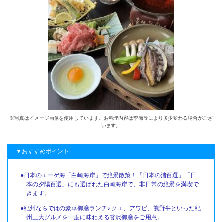
※写真はイメージ画像を使用しています。お料理内容は季節等により多少変わる場合がござ
います。
▼おすすめポイント
●日本のエーゲ海「白崎海岸」で絶景散策！「日本の渚百選」「日
本の夕陽百選」にも選ばれた白崎海岸で、非日常の絶景を満喫で
きます。
●紀州ならではの豪華御膳ランチ♪ クエ、アワビ、熊野牛といった紀
州三大グルメを一度に味わえる贅沢御膳をご用意。