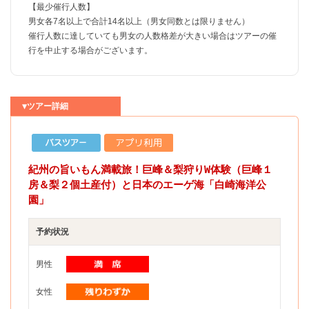
【最少催行人数】
男女各7名以上で合計14名以上（男女同数とは限りません）
催行人数に達していても男女の人数格差が大きい場合はツアーの催
行を中止する場合がございます。
▼ツアー詳細
紀州の旨いもん満載旅！巨峰＆梨狩りW体験（巨峰１
房＆梨２個土産付）と日本のエーゲ海「白崎海洋公
園」
予約状況
男性
女性