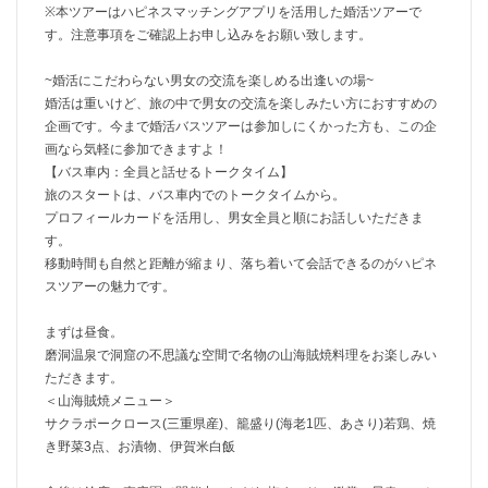
※本ツアーはハピネスマッチングアプリを活用した婚活ツアーで
す。注意事項をご確認上お申し込みをお願い致します。
~婚活にこだわらない男女の交流を楽しめる出逢いの場~
婚活は重いけど、旅の中で男女の交流を楽しみたい方におすすめの
企画です。今まで婚活バスツアーは参加しにくかった方も、この企
画なら気軽に参加できますよ！
【バス車内：全員と話せるトークタイム】
旅のスタートは、バス車内でのトークタイムから。
プロフィールカードを活用し、男女全員と順にお話しいただきま
す。
移動時間も自然と距離が縮まり、落ち着いて会話できるのがハピネ
スツアーの魅力です。
まずは昼食。
磨洞温泉で洞窟の不思議な空間で名物の山海賊焼料理をお楽しみい
ただきます。
＜山海賊焼メニュー＞
サクラポークロース(三重県産)、籠盛り(海老1匹、あさり)若鶏、焼
き野菜3点、お漬物、伊賀米白飯