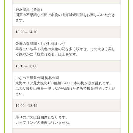
磨洞温泉（昼食）
洞窟の不思議な空間で名物の山海賊焼料理をお楽しみいただき
ます。
13:20～14:10
鈴鹿の森庭園・しだれ梅まつり
早春にいち早く桃色の大輪の花を多く咲かせ、その大きく美し
く艶やかに「枝垂れる姿」は圧巻です。
15:10～16:00
いなべ市農業公園 梅林公園
東海エリア最大級の100種類・4,000本の梅が咲き乱れます。
広大な鈴鹿山脈を一望しながら隠れた名所で梅を満喫してくだ
さい。
16:00～18:45
帰りのバスは自由席となります。
カップリングの発表は行いません。