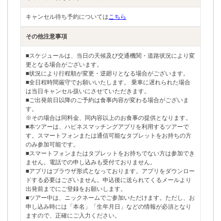
キャンセル待ち予約については
こちら
その他注意事項
■スケジュールは、当日の天候及び交通機関・道路状況により変
更となる場合がございます。
■状況により行程順が変更・逆廻りとなる場合がございます。
■全日程時間厳守でお願いいたします。 乗車に遅れられた場合
は当日キャンセル扱いにさせていただきます。
■ご出発前日以降のご予約は食事内容が変わる場合がございま
す。
※その場合は同料金、同内容以上のお食事の提供となります。
■本ツアーは、ハピネスマッチングアプリを利用するツアーで
す。スマートフォンまたは通信可能なタブレットをお持ちの方
のみ参加可能です。
■スマートフォンまたはタブレットをお持ちでない方は参加でき
ません。電話での申し込みも受付ておりません。
■アプリはブラウザ形式となっております。アプリをダウンロー
ドする必要はございません。申込後に送られてくるメールより
出発前までにご登録をお願いします。
■ツアー中は、ニックネームでご参加いただけます。ただし、お
申し込み時には「本名」「生年月日」などの情報が必須となり
ますので、正確にご入力ください。