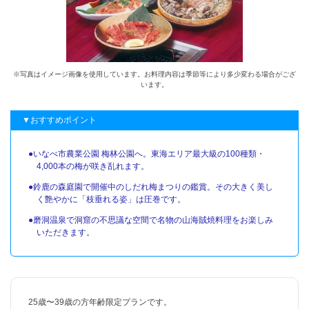
※写真はイメージ画像を使用しています。お料理内容は季節等により多少変わる場合がござ
います。
▼おすすめポイント
●いなべ市農業公園 梅林公園へ。東海エリア最大級の100種類・
4,000本の梅が咲き乱れます。
●鈴鹿の森庭園で開催中のしだれ梅まつりの鑑賞。その大きく美し
く艶やかに「枝垂れる姿」は圧巻です。
●磨洞温泉で洞窟の不思議な空間で名物の山海賊焼料理をお楽しみ
いただきます。
25歳〜39歳の方年齢限定プランです。