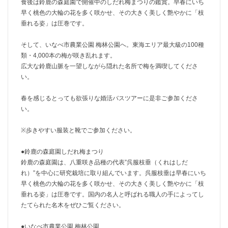
食後は鈴鹿の森庭園で開催中のしだれ梅まつりの鑑賞。早春にいち
早く桃色の大輪の花を多く咲かせ、その大きく美しく艶やかに「枝
垂れる姿」は圧巻です。
そして、いなべ市農業公園 梅林公園へ。東海エリア最大級の100種
類・4,000本の梅が咲き乱れます。
広大な鈴鹿山脈を一望しながら隠れた名所で梅を満喫してくださ
い。
春を感じるとっても欲張りな婚活バスツアーに是非ご参加くださ
い。
※歩きやすい服装と靴でご参加ください。
●鈴鹿の森庭園しだれ梅まつり
鈴鹿の森庭園は、八重咲き品種の代表”呉服枝垂（くれはしだ
れ）”を中心に研究栽培に取り組んでいます。呉服枝垂は早春にいち
早く桃色の大輪の花を多く咲かせ、その大きく美しく艶やかに「枝
垂れる姿」は圧巻です。国内の名人と呼ばれる職人の手によってし
たてられた名木をぜひご覧ください。
●いなべ市農業公園 梅林公園