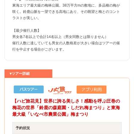
東海エリア最大級の梅林公園。38万平方mの敷地に、多品種の梅が
咲く。鈴鹿山脈を一望できる高地にあり、その眺望と梅とのコント
ラストが美しい。
【最少催行人数】
男女各7名以上で合計14名以上（男女同数とは限りません）
催行人数に達していても男女の人数格差が大きい場合はツアーの催
行を中止する場合がございます。
▼ツアー詳細
【ハピ旅花見】世界に誇る美しさ！感動を呼ぶ圧巻の
梅花の世界「鈴鹿の森庭園・しだれ梅まつり」と東海
最大級「いなべ市農業公園」梅まつり
予約状況