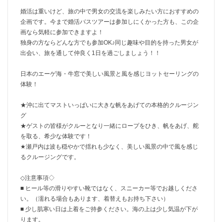
婚活は重いけど、旅の中で男女の交流を楽しみたい方におすすめの
企画です。今まで婚活バスツアーは参加しにくかった方も、この企
画なら気軽に参加できますよ！
独身の方ならどんな方でも参加OK♪同じ趣味や目的を持った男女が
出会い、旅を通して仲良く1日を過ごしましょう！！
日本のエーゲ海・牛窓で美しい風景と風を感じヨットセーリングの
体験！
★沖に出てマストいっぱいに大きな帆をあげての本格的クルージン
グ
★ゲストの皆様がクルーとなり一緒にロープをひき、帆をあげ、舵
を取る、希少な体験です！
★瀬戸内は波も穏やかで揺れも少なく、美しい風景の中で風を感じ
るクルージングです。
◇注意事項◇
■ ヒール等の滑りやすい靴ではなく、スニーカー等でお越しくださ
い。（濡れる場合もあります、着替えもお持ち下さい）
■ 少し肌寒い日は上着をご持参ください。海の上は少し気温が下が
ります。