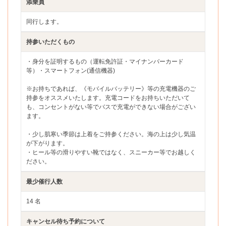
添乗員
同行します。
持参いただくもの
・身分を証明するもの（運転免許証・マイナンバーカード
等）・スマートフォン(通信機器)
※お持ちであれば、《モバイルバッテリー》等の充電機器のご
持参をオススメいたします。充電コードをお持ちいただいて
も、コンセントがない等でバスで充電ができない場合がござい
ます。
・少し肌寒い季節は上着をご持参ください。海の上は少し気温
が下がります。
・ヒール等の滑りやすい靴ではなく、スニーカー等でお越しく
ださい。
最少催行人数
14 名
キャンセル待ち予約について