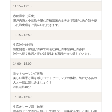
11:15～12:15
赤穂温泉（昼食）
瀬戸内海と小豆島を望む赤穂温泉のホテルで新鮮な魚介類を使
った和食膳をご賞味いただきます。
13:15～13:50
牛窓神社(参拝)
出世開運・縁結びの神で有名な神社の牛窓神社の参拝
神社へ続く鳥居と長い364段ある石段が待ち構えています。
14:00～15:00
ヨットセーリング体験
美しい風景と風を感じヨットセーリングの体験。気になるあの
人と一緒に楽しみましょう！
※帆走約40分
15:10～15:40
牛窓オリーブ園（散策）
映画やドラマのロケ地として選ばれ、芸術家も愛した美しい風