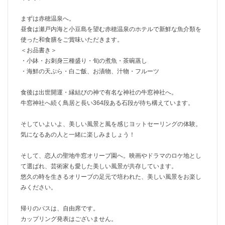
まずは赤穂温泉へ。
昼食は瀬戸内海と小豆島を望む赤穂温泉のホテルで新鮮な魚介類を
使った和食膳をご賞味いただきます。
＜お品書き＞
・小鉢・お刺身三種盛り・旬の煮魚・茶碗蒸し
・海鮮の天ぷら・白ご飯、お漬物、汁物・フルーツ
食後は出世開運・縁結びの神で有名な神社の牛窓神社へ。
牛窓神社へ続く鳥居と長い364段ある石段が待ち構えています。
そしていよいよ、美しい風景と風を感じヨットセーリングの体験。
気になるあの人と一緒に楽しみましょう！
そして、恋人の聖地牛窓オリーブ園へ。映画やドラマのロケ地とし
て選ばれ、芸術家も愛した美しい風景が共存しています。
悠久の時を生きるオリーブの足元で培われた、美しい風景をお楽し
みください。
帰りのバスは、自由席です。
カップリング発表はございません。