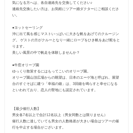
気になる方へは、各自連絡先を交換してください♪
連絡先交換したい方は、お気軽にツアー婚ダクターにご相談くださ
い。
●ヨットセーリング
沖に出て風を感じマストいっぱいに大きな帆をあげてのクルージン
グ。 ゲストの方がクルーとなり一緒にロープをひき帆をあげ舵をと
ります。
美しい風景の中で帆走を体験しませんか？
●牛窓オリーブ園
ゆっくり散策するにはもってこいのオリーブ園。
オリーブ園山頂広場からの眺望は、日本のエーゲ海と呼ばれ、展望
台のすぐそばに建つ「幸福の鐘」は、3回鐘を鳴らすと幸せになる
といわれており、恋人の聖地にも認定されています。
【最少催行人数】
男女各7名以上で合計12名以上（男女同数とは限りません）
催行人数に達していても男女の人数格差が大きい場合はツアーの催
行を中止する場合がございます。