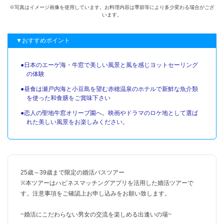
※写真はイメージ画像を使用しています。お料理内容は季節等により多少変わる場合がござ
います。
▼おすすめポイント
●日本のエーゲ海・牛窓で美しい風景と風を感じヨットセーリング
の体験
●昼食は瀬戸内海と小豆島を望む赤穂温泉のホテルで新鮮な魚介類
を使った和食膳をご賞味下さい
●恋人の聖地牛窓オリーブ園へ。映画やドラマのロケ地として選ば
れた美しい風景をお楽しみください。
25歳～39歳まで限定の婚活バスツアー
※本ツアーはハピネスマッチングアプリを活用した婚活ツアーで
す。注意事項をご確認上お申し込みをお願い致します。
~婚活にこだわらない男女の交流を楽しめる出逢いの場~