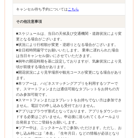
キャンセル待ち予約については
こちら
その他注意事項
■スケジュールは、当日の天候及び交通機関・道路状況により変
更となる場合がございます。
■状況により行程順が変更・逆廻りとなる場合がございます。
■全日程時間厳守でお願いいたします。 乗車に遅れられた場合
は当日キャンセル扱いにさせていただきます。
■例年の開花時期を基に設定しておりますが、気象状況により見
頃が前後する場合があります。
■開花状況により見学場所や観光コースが変更になる場合があり
ます。
■本ツアーは、ハピネスマッチングアプリを利用するツアーで
す。スマートフォンまたは通信可能なタブレットをお持ちの方
のみ参加可能です。
■スマートフォンまたはタブレットをお持ちでない方は参加でき
ません。電話での申し込みも受付ておりません。
■アプリはブラウザ形式となっております。アプリをダウンロー
ドする必要はございません。申込後に送られてくるメールより
出発前までにご登録をお願いします。
■ツアー中は、ニックネームでご参加いただけます。ただし、お
申し込み時には「本名」「生年月日」などの情報が必須となり