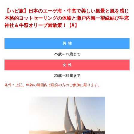
【ハピ旅】日本のエーゲ海・牛窓で美しい風景と風を感じ
本格的ヨットセーリングの体験と瀬戸内海一望縁結び牛窓
神社＆牛窓オリーブ園散策！【A】
男 性
25歳～39歳まで
女 性
25歳～39歳まで
条件：上記、年齢の範囲内で独身の方のご参加に限ります。