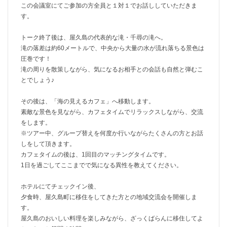
この会議室にてご参加の方全員と１対１でお話ししていただきま
す。
トーク終了後は、屋久島の代表的な滝・千尋の滝へ。
滝の落差は約60メートルで、中央から大量の水が流れ落ちる景色は
圧巻です！
滝の周りを散策しながら、気になるお相手との会話も自然と弾むこ
とでしょう♪
その後は、「海の見えるカフェ」へ移動します。
素敵な景色を見ながら、カフェタイムでリラックスしながら、交流
をします。
※ツアー中、グループ替えを何度か行いながらたくさんの方とお話
しをして頂きます。
カフェタイムの後は、1回目のマッチングタイムです。
1日を過ごしてここまでで気になる異性を教えてください。
ホテルにてチェックイン後、
夕食時、屋久島町に移住をしてきた方との地域交流会を開催しま
す。
屋久島のおいしい料理を楽しみながら、ざっくばらんに移住してよ