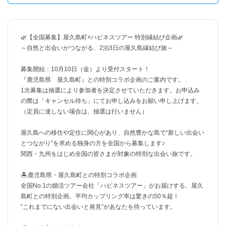
🌿【全国募集】屋久島町×ハピネスツアー 特別縁結び企画🌿
～自然と出会いがつながる、2泊3日の屋久島縁結び旅～
募集開始：10月10日（金）より受付スタート！
『鹿児島県 屋久島町』との特別コラボ企画のご案内です。
1次募集は抽選により参加者を決定させていただきます。お申込み
の際は「キャンセル待ち」にてお申し込みをお願い申し上げます。
（定員に達しない場合は、抽選は行いません）
屋久島への移住や定住に関心があり、自然豊かな島で“新しい出会い
とつながり”を求める独身の方を全国から募集します♪
関西・九州をはじめ全国の皆さまが対象の特別な出会い旅です。
🏝️鹿児島県・屋久島町との特別コラボ企画
全国No.1の婚活ツアー会社「ハピネスツアー」がお届けする、屋久
島町との特別企画。平均カップリング率は驚きの50％超！
“これまでにない出会いと発見”があなたを待っています。