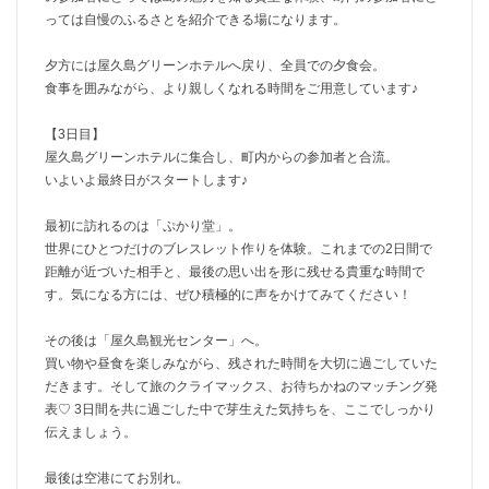
っては自慢のふるさとを紹介できる場になります。
夕方には屋久島グリーンホテルへ戻り、全員での夕食会。
食事を囲みながら、より親しくなれる時間をご用意しています♪
【3日目】
屋久島グリーンホテルに集合し、町内からの参加者と合流。
いよいよ最終日がスタートします♪
最初に訪れるのは「ぷかり堂」。
世界にひとつだけのブレスレット作りを体験。これまでの2日間で
距離が近づいた相手と、最後の思い出を形に残せる貴重な時間で
す。気になる方には、ぜひ積極的に声をかけてみてください！
その後は「屋久島観光センター」へ。
買い物や昼食を楽しみながら、残された時間を大切に過ごしていた
だきます。そして旅のクライマックス、お待ちかねのマッチング発
表♡ 3日間を共に過ごした中で芽生えた気持ちを、ここでしっかり
伝えましょう。
最後は空港にてお別れ。