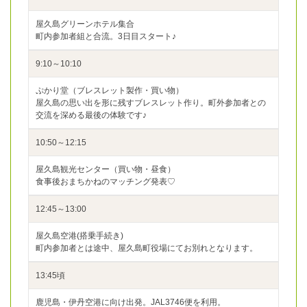
屋久島グリーンホテル集合
町内参加者組と合流。3日目スタート♪
9:10～10:10
ぷかり堂（ブレスレット製作・買い物）
屋久島の思い出を形に残すブレスレット作り。町外参加者との
交流を深める最後の体験です♪
10:50～12:15
屋久島観光センター（買い物・昼食）
食事後おまちかねのマッチング発表♡
12:45～13:00
屋久島空港(搭乗手続き)
町内参加者とは途中、屋久島町役場にてお別れとなります。
13:45頃
鹿児島・伊丹空港に向け出発。JAL3746便を利用。