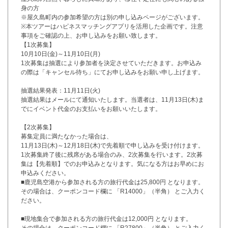
身の方
※屋久島町内の参加希望の方は別の申し込みページがございます。
※本ツアーはハピネスマッチングアプリを活用した企画です。注意
事項をご確認の上、お申し込みをお願い致します。
【1次募集】
10月10日(金)～11月10日(月)
1次募集は抽選により参加者を決定させていただきます。お申込み
の際は「キャンセル待ち」にてお申し込みをお願い申し上げます。
抽選結果発表：11月11日(火)
抽選結果はメールにて通知いたします。当選者は、11月13日(木)ま
でにイベント代金のお支払いをお願いいたします。
【2次募集】
募集定員に満たなかった場合は、
11月13日(木)～12月18日(木)で先着順で申し込みを受け付けます。
1次募集終了後に残席がある場合のみ、2次募集を行います。2次募
集は【先着順】でのお申込みとなります。気になる方はお早めにお
申込みください。
■鹿児島空港から参加される方の旅行代金は25,800円 となります。
その場合は、クーポンコード欄に 「R14000」（半角） とご入力く
ださい。
■現地集合で参加される方の旅行代金は12,000円 となります。