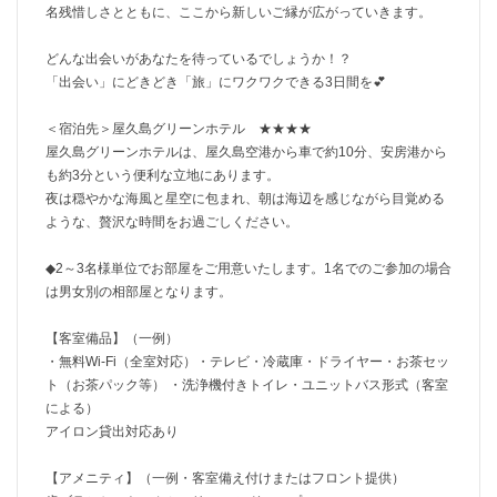
名残惜しさとともに、ここから新しいご縁が広がっていきます。
どんな出会いがあなたを待っているでしょうか！？
「出会い」にどきどき「旅」にワクワクできる3日間を💕
＜宿泊先＞屋久島グリーンホテル ★★★★
屋久島グリーンホテルは、屋久島空港から車で約10分、安房港から
も約3分という便利な立地にあります。
夜は穏やかな海風と星空に包まれ、朝は海辺を感じながら目覚める
ような、贅沢な時間をお過ごしください。
◆2～3名様単位でお部屋をご用意いたします。1名でのご参加の場合
は男女別の相部屋となります。
【客室備品】（一例）
・無料Wi-Fi（全室対応）・テレビ・冷蔵庫・ドライヤー・お茶セッ
ト（お茶パック等） ・洗浄機付きトイレ・ユニットバス形式（客室
による）
アイロン貸出対応あり
【アメニティ】（一例・客室備え付けまたはフロント提供）