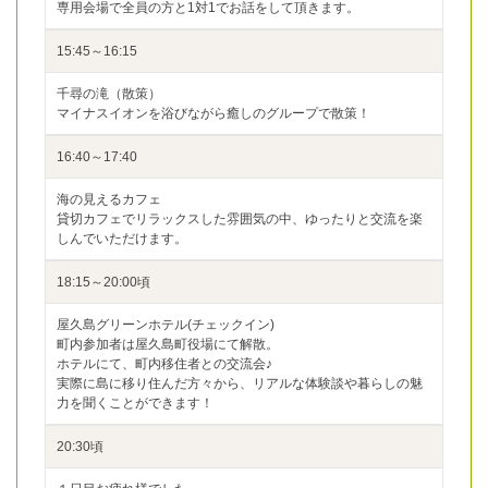
専用会場で全員の方と1対1でお話をして頂きます。
15:45～16:15
千尋の滝（散策）
マイナスイオンを浴びながら癒しのグループで散策！
16:40～17:40
海の見えるカフェ
貸切カフェでリラックスした雰囲気の中、ゆったりと交流を楽
しんでいただけます。
18:15～20:00頃
屋久島グリーンホテル(チェックイン)
町内参加者は屋久島町役場にて解散。
ホテルにて、町内移住者との交流会♪
実際に島に移り住んだ方々から、リアルな体験談や暮らしの魅
力を聞くことができます！
20:30頃