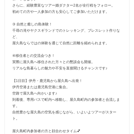
さらに、経験豊富なツアー婚ダクター2名が全行程をフォロー。
初めての方や一人参加の方も安心してご参加いただけます。
③ 自然と癒しの島体験！
千尋の滝やヤクスギランドでのトレッキング、ブレスレット作りな
ど、
屋久島ならではの体験を通じて自然に距離を縮められます。
④移住者との交流会つき！
実際に屋久島へ移住された方々との懇談会も開催。
リアルな島暮らしの魅力や不安を直接聞けるチャンスです♪
【1日目】伊丹・鹿児島から屋久島へ出発！
伊丹空港または鹿児島空港に集合。
空路で屋久島へ向かいます♪
到着後、専用バスで町内へ移動し、屋久島町内の参加者と合流しま
す。
自然豊かな屋久島の空気を感じながら、いよいよツアーがスター
ト。
屋久島町内参加者の方と顔合わせタイム💕