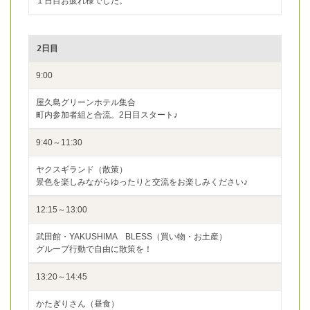
１日目お疲れ様でした。
2日目
9:00
屋久島グリーンホテル集合
町内参加者組と合流。2日目スタート♪
9:40～11:30
ヤクスギランド（散策）
景色を楽しみながらゆったりと交流をお楽しみください♪
12:15～13:00
武田館・YAKUSHIMA BLESS（買い物・お土産）
グループ行動で自由に散策を！
13:20～14:45
かたぎりさん（昼食）