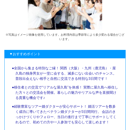
※写真はイメージ画像を使用しています。お料理内容は季節等により多少変わる場合がござ
います。
▼おすすめポイント
●全国から集まる特別なご縁！ 関西（大阪）・九州（鹿児島）・屋
久島の独身男女が一堂に会する、滅多にない出会いのチャンス。
普段出会えない相手と自然に交流できる特別な3日間です！
●移住者との交流で“リアルな屋久島”を体感！ 実際に屋久島へ移住し
た方々との交流会を開催。暮らしの魅力やリアルな声を直接聞け
る貴重な機会です♪
●経験豊富なツアー婚ダクターが安心サポート！ 婚活ツアーを数多
く成功に導いてきたベテラン婚ダクターが3日間同行。 会話のき
っかけづくりやフォロー、当日の進行まで丁寧にサポートしてく
れるので、初めての方や一人参加でも安心して楽しめます！