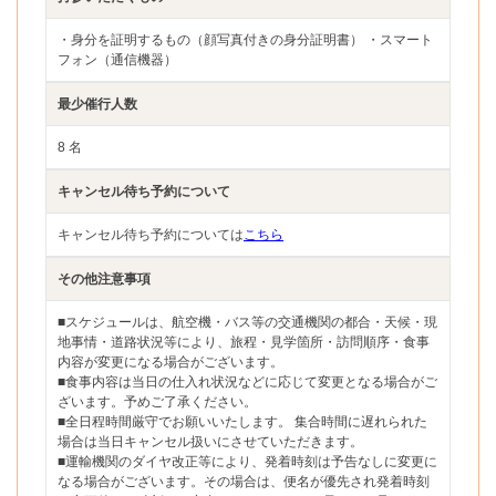
・身分を証明するもの（顔写真付きの身分証明書） ・スマート
フォン（通信機器）
最少催行人数
8 名
キャンセル待ち予約について
キャンセル待ち予約については
こちら
その他注意事項
■スケジュールは、航空機・バス等の交通機関の都合・天候・現
地事情・道路状況等により、旅程・見学箇所・訪問順序・食事
内容が変更になる場合がございます。
■食事内容は当日の仕入れ状況などに応じて変更となる場合がご
ざいます。予めご了承ください。
■全日程時間厳守でお願いいたします。 集合時間に遅れられた
場合は当日キャンセル扱いにさせていただきます。
■運輸機関のダイヤ改正等により、発着時刻は予告なしに変更に
なる場合がございます。その場合は、便名が優先され発着時刻