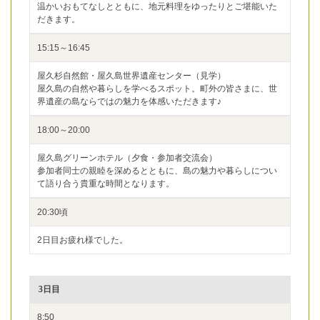
温かいおもてなしとともに、地元料理をゆったりとご堪能いた
だきます。
15:15～16:45
屋久杉自然館・屋久島世界遺産センター（見学）
屋久島の自然や暮らしを学べるスポット。町外の皆さまに、世
界遺産の島ならではの魅力を体感いただきます♪
18:00～20:00
屋久島グリーンホテル（夕食・参加者交流会）
参加者同士の親睦を深めるとともに、島の魅力や暮らしについ
て語り合う貴重な時間となります。
20:30頃
2日目お疲れ様でした。
3日目
8:50