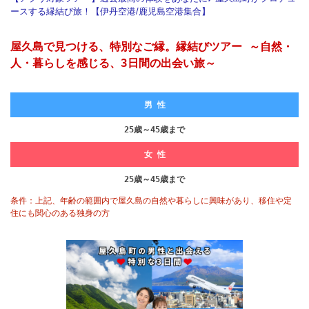
ースする縁結び旅！【伊丹空港/鹿児島空港集合】
屋久島で見つける、特別なご縁。縁結びツアー ～自然・
人・暮らしを感じる、3日間の出会い旅～
男 性
25歳～45歳まで
女 性
25歳～45歳まで
条件：上記、年齢の範囲内で屋久島の自然や暮らしに興味があり、移住や定
住にも関心のある独身の方