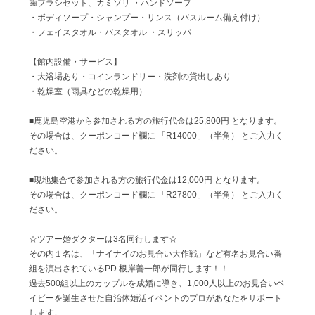
歯ブラシセット、カミソリ ・ハンドソープ
・ボディソープ・シャンプー・リンス（バスルーム備え付け）
・フェイスタオル・バスタオル ・スリッパ
【館内設備・サービス】
・大浴場あり・コインランドリー・洗剤の貸出しあり
・乾燥室（雨具などの乾燥用）
■鹿児島空港から参加される方の旅行代金は25,800円 となります。
その場合は、クーポンコード欄に 「R14000」（半角） とご入力く
ださい。
■現地集合で参加される方の旅行代金は12,000円 となります。
その場合は、クーポンコード欄に 「R27800」（半角） とご入力く
ださい。
☆ツアー婚ダクターは3名同行します☆
その内１名は、「ナイナイのお見合い大作戦」など有名お見合い番
組を演出されているPD.根岸善一郎が同行します！！
過去500組以上のカップルを成婚に導き、1,000人以上のお見合いベ
イビーを誕生させた自治体婚活イベントのプロがあなたをサポート
します。