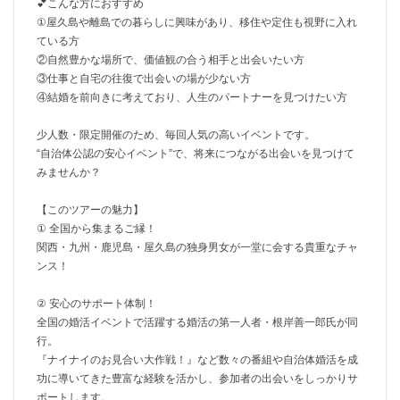
💕こんな方におすすめ
①屋久島や離島での暮らしに興味があり、移住や定住も視野に入れ
ている方
②自然豊かな場所で、価値観の合う相手と出会いたい方
③仕事と自宅の往復で出会いの場が少ない方
④結婚を前向きに考えており、人生のパートナーを見つけたい方
少人数・限定開催のため、毎回人気の高いイベントです。
“自治体公認の安心イベント”で、将来につながる出会いを見つけて
みませんか？
【このツアーの魅力】
① 全国から集まるご縁！
関西・九州・鹿児島・屋久島の独身男女が一堂に会する貴重なチャ
ンス！
② 安心のサポート体制！
全国の婚活イベントで活躍する婚活の第一人者・根岸善一郎氏が同
行。
『ナイナイのお見合い大作戦！』など数々の番組や自治体婚活を成
功に導いてきた豊富な経験を活かし、参加者の出会いをしっかりサ
ポートします。