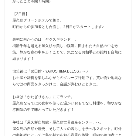
かったこと等聞く時間♪
【2日目】
屋久島グリーンホテルで集合。
町内からの参加者とも合流し、2日目がスタートします♪
最初に向かうのは「ヤクスギランド」。
樹齢千年を超える屋久杉や美しい渓流に囲まれた大自然の中を散
策。静かな森の中を歩くことで、気になるお相手との距離も自然に
縮まります！
散策後は「武田館・YAKUSHIMA BLESS」へ♪
お土産や雑貨を楽しみながらのグループ行動です。買い物や地元な
らではの商品をきっかけに、会話が弾むひとときに。
お昼は「かたぎりさん」にてランチ。
屋久島ならではの食材を使った温かいおもてなし料理を、和やかな
雰囲気の中で味わっていただきます！
午後は「屋久杉自然館・屋久島世界遺産センター」へ。
屋久島の自然や歴史、そして人々の暮らしを学べるスポット。町外
の参加者にとっては島の魅力を知る貴重な体験、町内の参加者にと