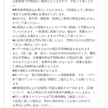
は変更後での時刻のご案内となりますので、予めご了承くださ
い。
■事前座席指定はお受けしておりません。2名様以上でご参加の
場合でも座席が離れる場合がございます。
■当社では、前方席・通路側・窓側など座席の希望は承れません
のでご了承ください。
■お客様から頂いた情報をもとにローマ字に変換して手配をさせ
ていただきます。一部適切に変換できない場合や、実際のスペ
ルとは異なる場合もございますので予めご了承ください。
■お名前の変更は予約の取り直しとなり、空席がなければ受付が
できない場合もございます。
■ツアー代金には20キロまでの受託手荷物料金が含まれます。
また、3辺（縦、横、高さ）の合計が203cm以内のサイズ。機内
持込手荷物は、主要機内持込手荷物1個と小型品目1個、合計7
キロまでとなります。各要件を満たさないもの・総量を超過し
た場合は別途料金が必要となります。
■屋久島町との特別企画となります。
■本ツアーは「屋久島町婚活イベント等開催事業」です。ツアー
終了後のアンケート(後追い調査)にご協力よろしくお願いいたし
ます。
■事業報告用および広報用に写真を撮影させて頂きます。(広報
について、個人が特定される顔写真等の掲載はいたしません。)
■詳しい募集スケジュールは下記備考欄をご確認ください。
※定員に達した場合は、早めに締め切ることがありますので、
お早めにお申し込みください。