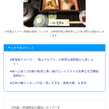
※写真はイメージ画像を使用しています。お料理内容は季節等により多少変わる場合がござ
います。
▼おすすめポイント
●青海島クルーズ・「海上アルプス」の絶景を遊覧船から楽しも
う！
●海へと続く123基の鳥居と青い海のコントラストが見事な元乃隅稲
成神社へ。
●日本の橋ランキング1位！美しすぎる「角島大橋」を見学。
【35歳～49歳限定の婚活バスツアー】