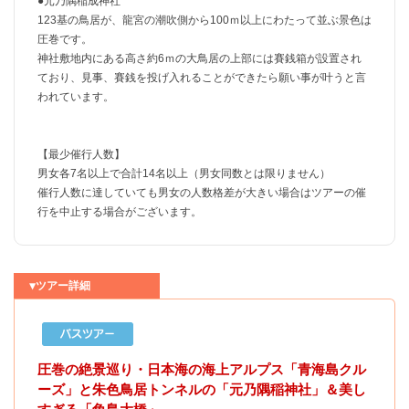
●元乃隅稲成神社
123基の鳥居が、龍宮の潮吹側から100ｍ以上にわたって並ぶ景色は
圧巻です。
神社敷地内にある高さ約6ｍの大鳥居の上部には賽銭箱が設置され
ており、見事、賽銭を投げ入れることができたら願い事が叶うと言
われています。
【最少催行人数】
男女各7名以上で合計14名以上（男女同数とは限りません）
催行人数に達していても男女の人数格差が大きい場合はツアーの催
行を中止する場合がございます。
▼ツアー詳細
圧巻の絶景巡り・日本海の海上アルプス「青海島クル
ーズ」と朱色鳥居トンネルの「元乃隅稲神社」＆美し