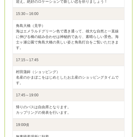
迎え。絶好のロケーションで新しい恋を祈りましょう！
15:30～16:00
角島大橋（見学）
海はエメラルドグリーン色で透き通って、雄大な自然と一直線
に伸びる橋の組み合わせは神秘的であり、素晴らしい景色。海
士ヶ瀬公園で角島大橋の美しい姿と角島灯台をご覧いただきま
す。
17:15～17:45
村田蒲鉾（ショッピング）
名産のかまぼこをはじめとしたお土産のショッピングタイムで
す。
17:45～19:00
帰りのバスは自由席となります。
カップリングの発表を行います。
19:00頃
無事帰着場所に到着。