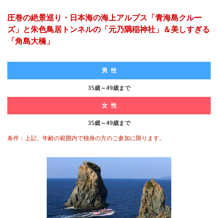
圧巻の絶景巡り・日本海の海上アルプス「青海島クルー
ズ」と朱色鳥居トンネルの「元乃隅稲神社」＆美しすぎる
「角島大橋」
男 性
35歳～49歳まで
女 性
35歳～49歳まで
条件：上記、年齢の範囲内で独身の方のご参加に限ります。