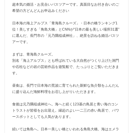
超本気の婚活・お見合いバスツアーです。真面目なお付き合いのご
希望の方どんどんお申込みください
日本海の海上アルプス「青海島クルーズ」・日本の橋ランキング1
位！美しすぎる「角島大橋」とCNNが“日本の最も美しい場所31選”
に選んだ、長門市の「元乃隅稲成神社」、絶景を訪ねる婚活バスツ
アーです。
まずは、青海島クルーズ。
別名「海上アルプス」とも呼ばれている大自然がつくり上げた洞門
や石柱などの岩の芸術作品を遊覧船で、たっぷりとご覧いただきま
す。
昼食は、長門で日本海の荒波に育てられた新鮮な魚介類をふんだん
に盛り込んだ海鮮料理をお召し上がりいただきます。
食後は元乃隅稲成神社へ。海へと続く123基の鳥居と青い海のコン
トラストが皆様をお出迎え。縁起のよい一二三の赤い鳥居で、パワ
ースポットとしても人気があります。
続いては角島へ。日本一美しい橋といわれる角島大橋。海はエメラ