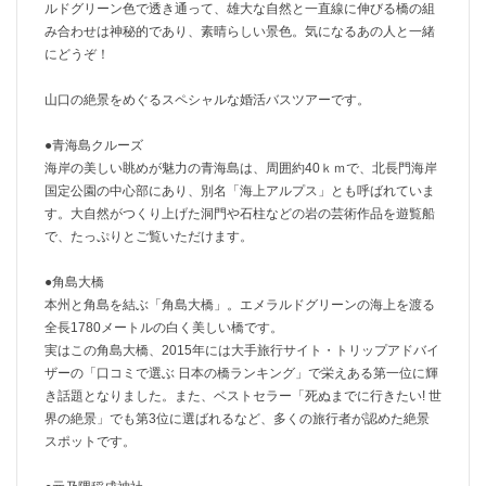
ルドグリーン色で透き通って、雄大な自然と一直線に伸びる橋の組
み合わせは神秘的であり、素晴らしい景色。気になるあの人と一緒
にどうぞ！
山口の絶景をめぐるスペシャルな婚活バスツアーです。
●青海島クルーズ
海岸の美しい眺めが魅力の青海島は、周囲約40ｋｍで、北長門海岸
国定公園の中心部にあり、別名「海上アルプス」とも呼ばれていま
す。大自然がつくり上げた洞門や石柱などの岩の芸術作品を遊覧船
で、たっぷりとご覧いただけます。
●角島大橋
本州と角島を結ぶ「角島大橋」。エメラルドグリーンの海上を渡る
全長1780メートルの白く美しい橋です。
実はこの角島大橋、2015年には大手旅行サイト・トリップアドバイ
ザーの「口コミで選ぶ 日本の橋ランキング」で栄えある第一位に輝
き話題となりました。また、ベストセラー「死ぬまでに行きたい! 世
界の絶景」でも第3位に選ばれるなど、多くの旅行者が認めた絶景
スポットです。