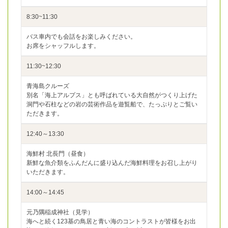
8:30~11:30
バス車内でも会話をお楽しみください。
お席をシャッフルします。
11:30~12:30
青海島クルーズ
別名「海上アルプス」とも呼ばれている大自然がつくり上げた
洞門や石柱などの岩の芸術作品を遊覧船で、たっぷりとご覧い
ただきます。
12:40～13:30
海鮮村 北長門（昼食）
新鮮な魚介類をふんだんに盛り込んだ海鮮料理をお召し上がり
いただきます。
14:00～14:45
元乃隅稲成神社（見学）
海へと続く123基の鳥居と青い海のコントラストが皆様をお出