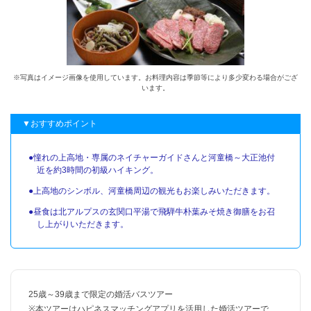
※写真はイメージ画像を使用しています。お料理内容は季節等により多少変わる場合がござ
います。
▼おすすめポイント
●憧れの上高地・専属のネイチャーガイドさんと河童橋～大正池付
近を約3時間の初級ハイキング。
●上高地のシンボル、河童橋周辺の観光もお楽しみいただきます。
●昼食は北アルプスの玄関口平湯で飛騨牛朴葉みそ焼き御膳をお召
し上がりいただきます。
25歳～39歳まで限定の婚活バスツアー
※本ツアーはハピネスマッチングアプリを活用した婚活ツアーで