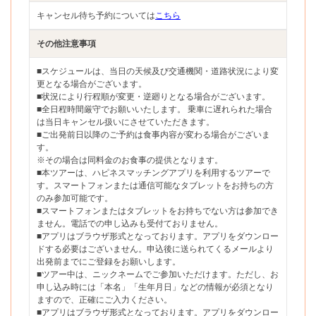
キャンセル待ち予約については
こちら
その他注意事項
■スケジュールは、当日の天候及び交通機関・道路状況により変
更となる場合がございます。
■状況により行程順が変更・逆廻りとなる場合がございます。
■全日程時間厳守でお願いいたします。 乗車に遅れられた場合
は当日キャンセル扱いにさせていただきます。
■ご出発前日以降のご予約は食事内容が変わる場合がございま
す。
※その場合は同料金のお食事の提供となります。
■本ツアーは、ハピネスマッチングアプリを利用するツアーで
す。スマートフォンまたは通信可能なタブレットをお持ちの方
のみ参加可能です。
■スマートフォンまたはタブレットをお持ちでない方は参加でき
ません。電話での申し込みも受付ておりません。
■アプリはブラウザ形式となっております。アプリをダウンロー
ドする必要はございません。申込後に送られてくるメールより
出発前までにご登録をお願いします。
■ツアー中は、ニックネームでご参加いただけます。ただし、お
申し込み時には「本名」「生年月日」などの情報が必須となり
ますので、正確にご入力ください。
■アプリはブラウザ形式となっております。アプリをダウンロー