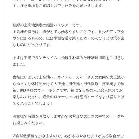
す。注意事項をご確認上お申し込みをお願い致します。
新緑の上高地満喫の婚活バスツアーです。
上高地の特徴は、道がとても歩きやすいことです。多少のアップダ
ウンはあるものの、ほぼ平坦な道が続くため、のんびりと散策を楽
しむのにぴったりです。
まずは平湯でランチタイム。飛騨牛朴葉みそ味噌焼御膳をご用意し
ました。
食後はいよいよ上高地へ。ネイチャーガイドさんの案内で大正池か
らゆっくり③時間かけて大正池～田代池・田代湿原～河童橋まで散
策。約3キロのウォーキングです。気になるあの人と恋人気分でお
楽しみください。絶景のロケーションは恋活ムードをより盛り上げ
てくれることでしょう！
河童橋で時間をお取りしますのでお写真や大自然の中でのトークを
お楽しみください。
※自然散策路を歩きますので、ぬかるみや水たまりがある場合がご