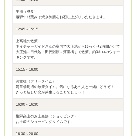
平湯（昼食）
飛騨牛朴葉みそ焼き御膳をお召し上がりいただきます。
12:45～15:15
上高地の散策
ネイチャーガイドさんの案内で大正池からゆっくり2時間かけて
大正池～田代池・田代湿原～河童橋まで散策。約3キロのウォー
キングです。
15:15～16:00
河童橋（フリータイム）
河童橋周辺の散策タイム。気になるあの人と一緒にどうぞ！
きっと新しい恋が芽生えることでしょう！
16:00～16:30
飛騨高山のお土産処（ショッピング）
お土産のショッピングタイムです。
16:30～20:00