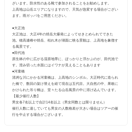
ざいます。防水性のある靴で参加されることをお勧めします。
上高地は山岳エリアになりますので、天気が急変する場合がござい
ます。雨ガッパをご用意ください。
●大正池
大正池は、大正4年の焼岳大爆発によってせきとめられてできた
池。穂高連峰や焼岳、枯れ木が湖面に映る景観は、上高地を象徴す
る風景です。
●田代池
原生林の中に広がる湿原地帯に、ぽっかりと浮かぶのが、田代池で
す。澄み切った水面にはイワナが見えることもあります
●河童橋
清冽な川にかかる河童橋は、上高地のシンボル。大正時代に造られ
た橋で、数回の架け替えを経て現在は五代目。大自然の中、果敢に
かけられた吊り橋は、堂々たる山岳風景の中に溶け込んでいます。
【最少催行人数】
男女各7名以上で合計14名以上（男女同数とは限りません）
催行人数に達していても男女の人数格差が大きい場合はツアーの催
行を中止する場合がございます。