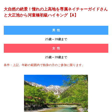
大自然の絶景！憧れの上高地を専属ネイチャーガイドさん
と大正池から河童橋初級ハイキング【A】
男 性
25歳～39歳まで
女 性
25歳～39歳まで
条件：上記、年齢の範囲内で独身の方のご参加に限ります。