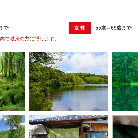
歳まで
女 性
55歳～69歳まで
内で独身の方に限ります。