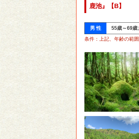
鹿池』【B】
男 性
55歳～69
条件：上記、年齢の範囲