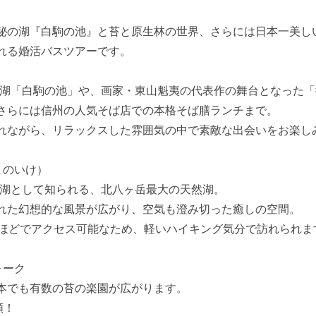
秘の湖『白駒の池』と苔と原生林の世界、さらには日本一美し
れる婚活バスツアーです。
神秘の湖「白駒の池」や、画家・東山魁夷の代表作の舞台となった
さらには信州の人気そば店での本格そば膳ランチまで。
れながら、リラックスした雰囲気の中で素敵な出会いをお楽し
まのいけ）
秘の湖として知られる、北八ヶ岳最大の天然湖。
れた幻想的な風景が広がり、空気も澄み切った癒しの空間。
分ほどでアクセス可能なため、軽いハイキング気分で訪れられま
ォーク
本でも有数の苔の楽園が広がります。
類！