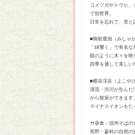
コメツガやトウヒ、
で別世界。
日常を忘れて、苔と
■御射鹿池（みしゃ
「緑響く」で有名な
鏡のように木々を映
四季を通して美しい
■横谷渓谷（よこや
清流・渋川が生んだ
がら散策ができます
マイナスイオンをた
🍴昼食：信州そば
長野・蓼科の自然の