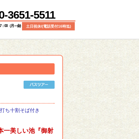
0-3651-5511
17：00（月～金)
土日祝休/(電話受付16時迄)
打ち十割そば付き
本一美しい池『御射