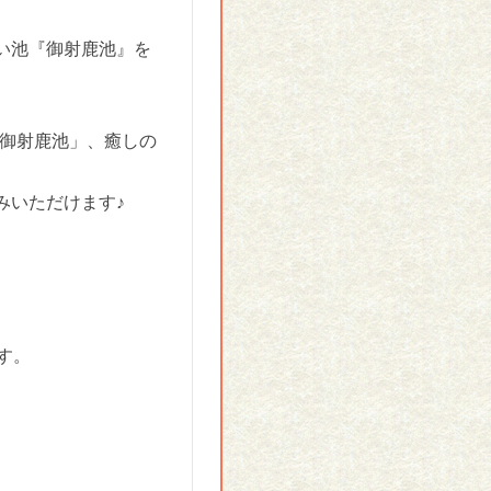
い池『御射鹿池』を
「御射鹿池」、癒しの
みいただけます♪
す。