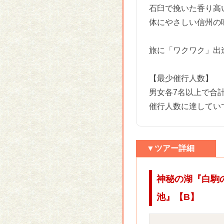
石臼で挽いた香り高
体にやさしい信州の
旅に「ワクワク」出
【最少催行人数】
男女各7名以上で合
催行人数に達してい
▼ツアー詳細
神秘の湖『白駒
池』【B】