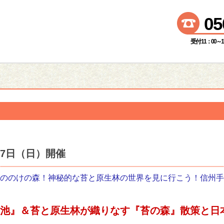
05
受付 11：00～
月17日（日）開催
ののけの森！神秘的な苔と原生林の世界を見に行こう！信州手
池』＆苔と原生林が織りなす『苔の森』散策と日