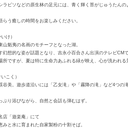
シラビソなどの原生林の足元には、青く輝く苔がじゅうたんの
語らう癒しの時間をお楽しみください。
かいけ）
東山魁夷の名画のモチーフとなった湖。
す幻想的な姿が話題となり、吉永小百合さん出演のテレビCM
場所ですが、夏は特に生命力あふれる緑が映え、心が洗われる
けいこく）
渓谷美。遊歩道沿いには「乙女滝」や「霧降の滝」など4つの
。
っぷり浴びながら、自然と会話も弾むはず。
の名店「遊楽庵」にて
恵みと水に育まれた自家製粉の十割そば。