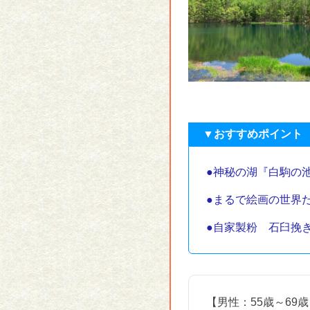
▼おすすめポイント
●神秘の湖『白駒の
●まるで絵画の世界
●自家製粉 石臼挽
【男性：55歳～69