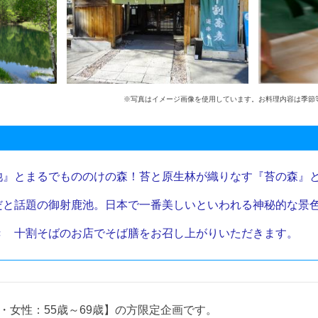
※写真はイメージ画像を使用しています。お料理内容は季節
池』とまるでもののけの森！苔と原生林が織りなす『苔の森』
だと話題の御射鹿池。日本で一番美しいといわれる神秘的な景
き 十割そばのお店でそば膳をお召し上がりいただきます。
歳・女性：55歳～69歳】の方限定企画です。