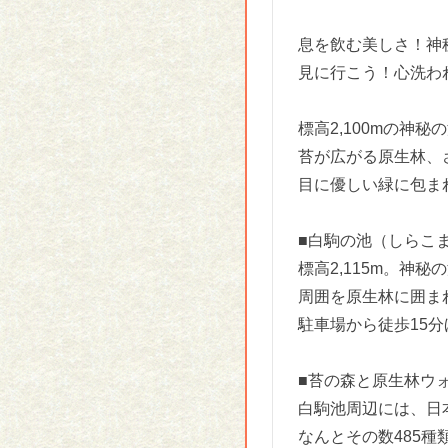
息を飲む美しさ！神
見に行こう！心洗わ
標高2,100mの
苔が広がる原生林、
目に優しい緑に包ま
■白駒の池（しらこ
標高2,115m。神
周囲を原生林に囲ま
駐車場から徒歩15
■苔の森と原生林ウ
白駒池周辺には、日
なんとその数485種