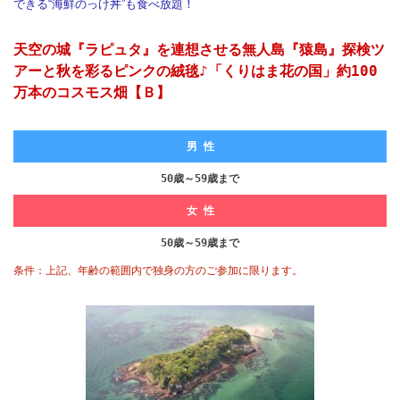
できる“海鮮のっけ丼”も食べ放題！
天空の城『ラピュタ』を連想させる無人島『猿島』探検ツ
アーと秋を彩るピンクの絨毯♪「くりはま花の国」約100
万本のコスモス畑【Ｂ】
男 性
50歳～59歳まで
女 性
50歳～59歳まで
条件：上記、年齢の範囲内で独身の方のご参加に限ります。