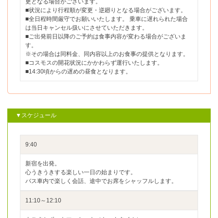
更となる場合がございます。
■状況により行程順が変更・逆廻りとなる場合がございます。
■全日程時間厳守でお願いいたします。 乗車に遅れられた場合
は当日キャンセル扱いにさせていただきます。
■ご出発前日以降のご予約は食事内容が変わる場合がございま
す。
※その場合は同料金、同内容以上のお食事の提供となります。
■コスモスの開花状況にかかわらず運行いたします。
■14:30頃からの遅めの昼食となります。
▼スケジュール
9:40
新宿を出発。
心うきうきする楽しい一日の始まりです。
バス車内で楽しく会話、途中でお席をシャッフルします。
11:10～12:10