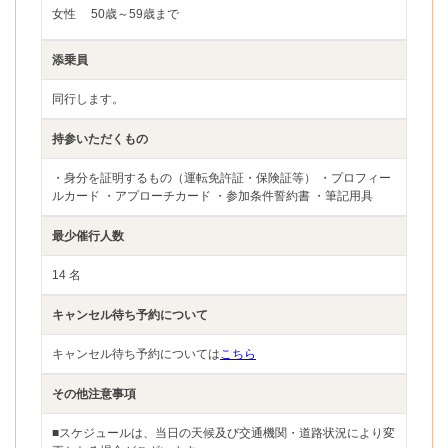
女性
50歳～59歳まで
添乗員
同行します。
持参いただくもの
・身分を証明するもの（運転免許証・保険証等） ・プロフィー
ルカード ・アプローチカード ・参加条件誓約書 ・筆記用具
最少催行人数
14 名
キャンセル待ち予約について
キャンセル待ち予約については
こちら
その他注意事項
■スケジュールは、当日の天候及び交通機関・道路状況により変