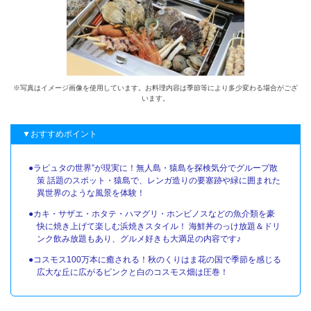
※写真はイメージ画像を使用しています。お料理内容は季節等により多少変わる場合がござ
います。
▼おすすめポイント
●ラピュタの世界”が現実に！無人島・猿島を探検気分でグループ散
策 話題のスポット・猿島で、レンガ造りの要塞跡や緑に囲まれた
異世界のような風景を体験！
●カキ・サザエ・ホタテ・ハマグリ・ホンビノスなどの魚介類を豪
快に焼き上げて楽しむ浜焼きスタイル！ 海鮮丼のっけ放題＆ドリ
ンク飲み放題もあり、グルメ好きも大満足の内容です♪
●コスモス100万本に癒される！秋のくりはま花の国で季節を感じる
広大な丘に広がるピンクと白のコスモス畑は圧巻！