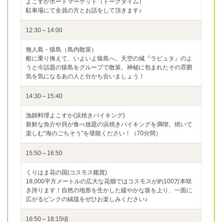
よこすかポートマーケット（トークタイム）
駐車場にて全員の方とお話をして頂きます♪
12:30～14:00
無人島・猿島（島内散策）
船に乗り換えて、いよいよ猿島へ。天空の城『ラピュタ』のよ
うと今話題の猿島をグループで散策。神秘に包まれたその雰囲
気を気になるあの人と分かち合いましょう！
14:30～15:40
漁師料理よこすか(浜焼きバイキング)
新鮮な魚介や貝が食べ放題の浜焼きバイキングを満喫。焼いて
楽しむ“海のごちそう”を堪能ください！（70分間）
15:50～16:50
くりはま花の国(コスモス鑑賞)
18,000平方メートルの広大な花畑ではコスモスが約100万本咲
き誇ります！自然の地形を生かした緩やかな坂を上り、一面に
広がるピンクの絨毯をぜひお楽しみください♪
16:50～18:15頃