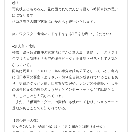
巻！
写真映えはもちろん、花に囲まれてのんびり語らう時間も旅の思い
出になります。
※コスモスの開花状況にかかわらず運行いたします。
旅にワクワク・出逢いにドキドキする1日をお過ごしください♪
●無人島・猿島
神奈川県横須賀市沖の東京湾に浮かぶ無人島「猿島」が、スタジオ
ジブリの人気映画「天空の城ラピュタ」を連想させるとして人気と
なっている。
同島は周囲１・６キロで、島の半分が猿島公園となっている。島内
に旧日本軍の要塞（ようさい）跡や砲台跡が残されていることもあ
り、史跡めぐりが人気。自然豊かな緑や、レンガの要塞跡が「天空
の城ラピュタの舞台のようだ」とインターネットなどで話題とな
り、じわじわと人気が出ている。
また、「仮面ライダー」の撮影にも使われており、ショッカーの
基地があることでも知られている。
【最少催行人数】
男女各7名以上で合計14名以上（男女同数とは限りません）