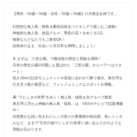
【男性：50歳～59歳・女性：50歳～59歳】の方限定企画です。
幻想的な無人島・猿島＆豪快浜焼きバイキングで楽しむご縁旅♪
神秘的な無人島、絶品グルメ、季節の花々をめぐる1日。
独身ならどなたでもご参加OK！
自然体のまま、出会いと非日常を満喫しましょう♪
🚢 まずは「三笠公園」で横須賀の歴史と景観を満喫！
日本の歴史公園100選にも選ばれた「三笠公園」からツアーはスタ
ート！
高さ18mの記念モニュメントや音楽に合わせて舞う噴水、東京湾を
行き交う船の風景など、フォトジェニックなスポットが満載。
🏝 “ラピュタの世界”を歩く！無人島・猿島を自グループ散策
東京湾に浮かぶ神秘の無人島「猿島」は、SNSやテレビで話題沸騰
中！
自然豊かな緑に包まれたレンガ造りの要塞跡や砲台跡、長いトンネ
ルなど、まるで“天空の城ラピュタ”の世界に迷い込んだかのような
景観が広がります。