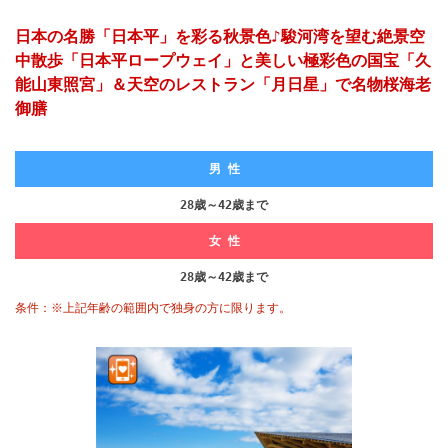
日本の名勝「日本平」を彩る秋景色♪駿河湾を望む絶景空
中散歩「日本平ロープウェイ」と美しい極彩色の国宝「久
能山東照宮」＆天空のレストラン「月日星」で名物桜海老
御膳
男 性
28歳～42歳まで
女 性
28歳～42歳まで
条件：※上記年齢の範囲内で独身の方に限ります。