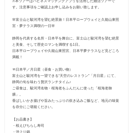
※本ツアーはハピネスマッチングアプリを活用した婚活ツアーで
す。注意事項をご確認上お申し込みをお願い致します。
🌸富士山と駿河湾を望む絶景旅！日本平ロープウェイと久能山東照
宮・夢テラス満喫の一日🌸
静岡を代表する名所・日本平を舞台に、富士山と駿河湾を望む絶景
と美食、そして歴史ロマンを満喫する1日。
日本平ロープウェイや久能山東照宮、日本平夢テラスなど見どころ
満載！
🍴日本平／月日星（昼食・お買い物）
富士山と駿河湾を一望できる“天空のレストラン”「月日星」にて、
静岡の旬を味わう贅沢ランチタイム♪
ご昼食は、駿河湾名物・桜海老をふんだんに使った「桜海老御
膳」。
香ばしいかき揚げや旨みたっぷりの炊き込みご飯など、地元の味覚
を存分にご堪能ください。
【お品書き】
・桜えびちらし寿司
・沖上り鍋