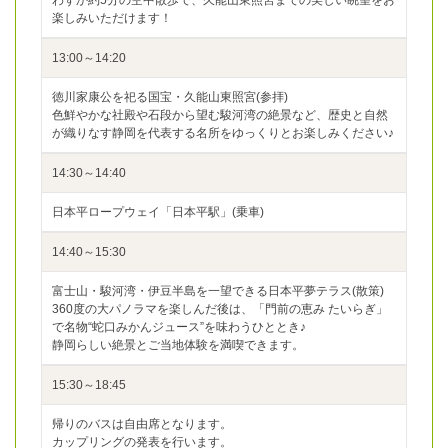
楽しみいただけます！
13:00～14:20
徳川家康公を祀る国宝・久能山東照宮(参拝)
色鮮やかな社殿や石段から望む駿河湾の絶景など、歴史と自然
が織りなす静岡を代表する名所をゆっくりとお楽しみください♪
14:30～14:40
日本平ロープウェイ「日本平駅」(乗車)
14:40～15:30
富士山・駿河湾・伊豆半島を一望できる日本平夢テラス(散策)
360度の大パノラマを楽しんだ後は、「門前の恵み たいらぎ」
で名物“蛇口みかんジュース”を味わうひととき♪
静岡らしい絶景とご当地体験を満喫できます。
15:30～18:45
帰りのバスは自由席となります。
カップリングの発表を行います。