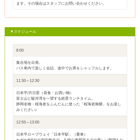
ます。その場合はスタッフにお問い合わせください。
▼スケジュール
8:00
集合地を出発。
バス車内で楽しく会話、途中でお席をシャッフルします。
11:30～12:30
日本平/月日星（昼食・お買い物）
富士山と駿河湾を一望する絶景ランチタイム。
静岡名物・桜海老をふんだんに使った「桜海老御膳」をお楽し
みください♪
12:50～13:00
日本平ロープウェイ「日本平駅」（乗車）
わずか約5分の空中散歩で、久能山東照宮までの美しい眺望をお