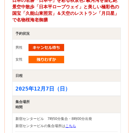
日本の名勝「日本平」を彩る秋景色♪駿河湾を望む絶
景空中散歩「日本平ロープウェイ」と美しい極彩色の
国宝「久能山東照宮」＆天空のレストラン「月日星」
で名物桜海老御膳
予約状況
男性
女性
日程
2025年12月7日（日）
集合場所
時間
新宿センタービル 7時50分集合・8時00分出発
新宿センタービルの集合場所は
こちら