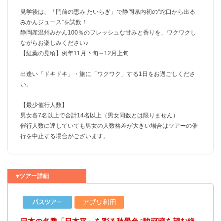
見学後は、「門前の恵み たいらぎ」で静岡県内初の“蛇口から出る
みかんジュース”を試飲！
静岡産温州みかん100％のフレッシュな甘みと香りを、ワクワクし
ながらお楽しみください♪
【紅葉の見頃】例年11月下旬～12月上旬
出逢い「ドキドキ」・旅に「ワクワク」する1日をお過ごしくださ
い。
【最少催行人数】
男女各7名以上で合計14名以上（男女同数とは限りません）
催行人数に達していても男女の人数格差が大きい場合はツアーの催
行を中止する場合がございます。
▼ツアー詳細