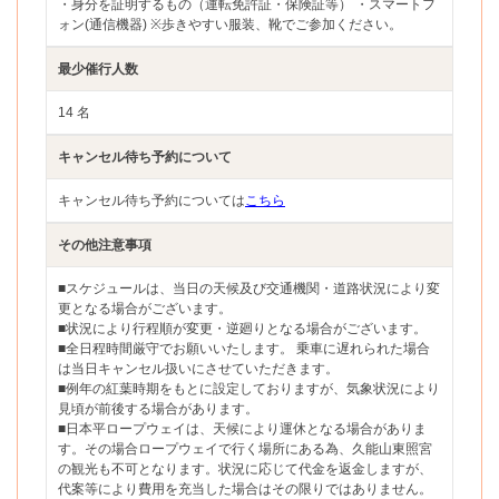
・身分を証明するもの（運転免許証・保険証等） ・スマートフ
ォン(通信機器) ※歩きやすい服装、靴でご参加ください。
最少催行人数
14 名
キャンセル待ち予約について
キャンセル待ち予約については
こちら
その他注意事項
■スケジュールは、当日の天候及び交通機関・道路状況により変
更となる場合がございます。
■状況により行程順が変更・逆廻りとなる場合がございます。
■全日程時間厳守でお願いいたします。 乗車に遅れられた場合
は当日キャンセル扱いにさせていただきます。
■例年の紅葉時期をもとに設定しておりますが、気象状況により
見頃が前後する場合があります。
■日本平ロープウェイは、天候により運休となる場合がありま
す。その場合ロープウェイで行く場所にある為、久能山東照宮
の観光も不可となります。状況に応じて代金を返金しますが、
代案等により費用を充当した場合はその限りではありません。