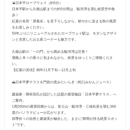
🚡日本平ロープウェイ（約5分）
日本平駅から久能山駅までの約5分間は、駿河湾を望む絶景空中散
歩！
紅葉の名所「屏風谷」を見下ろしながら、鮮やかに染まる秋の風景
をお楽しみください。
50年ぶりにリニューアルされたロープウェイ駅は、モダンなデザイ
ンと充実したお土産コーナーも魅力です。
久能山駅の「一の門」から眺める駿河湾は圧巻！
潮風と木々の香りに包まれながら、絶景をゆっくりご堪能くださ
い。
【紅葉の見頃】例年11月下旬～12月上旬
🌄日本平夢テラス＆門前の恵みたいらぎ（蛇口みかんジュース）
建築家・隈研吾氏が設計した話題の展望施設「日本平夢テラス」へ
ご案内。
1周200mの展望回廊からは、富士山・駿河湾・三保松原を望む360
度のパノラマビューが広がります。
四季折々の自然と建築美が融合した、まさに“静岡が誇る絶景スポッ
ト”です。