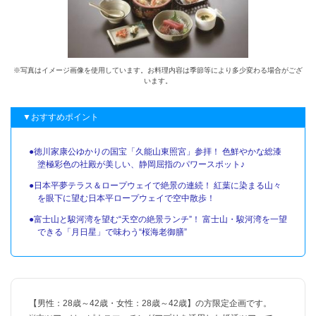
※写真はイメージ画像を使用しています。お料理内容は季節等により多少変わる場合がござ
います。
▼おすすめポイント
●徳川家康公ゆかりの国宝「久能山東照宮」参拝！ 色鮮やかな総漆
塗極彩色の社殿が美しい、静岡屈指のパワースポット♪
●日本平夢テラス＆ロープウェイで絶景の連続！ 紅葉に染まる山々
を眼下に望む日本平ロープウェイで空中散歩！
●富士山と駿河湾を望む“天空の絶景ランチ”！ 富士山・駿河湾を一望
できる「月日星」で味わう“桜海老御膳”
【男性：28歳～42歳・女性：28歳～42歳】の方限定企画です。