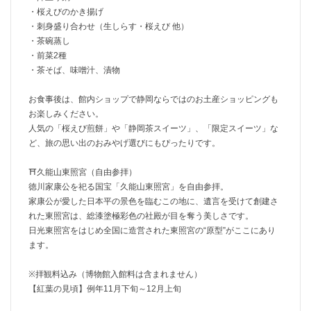
・桜えびのかき揚げ
・刺身盛り合わせ（生しらす・桜えび 他）
・茶碗蒸し
・前菜2種
・茶そば、味噌汁、漬物
お食事後は、館内ショップで静岡ならではのお土産ショッピングも
お楽しみください。
人気の「桜えび煎餅」や「静岡茶スイーツ」、「限定スイーツ」な
ど、旅の思い出のおみやげ選びにもぴったりです。
⛩️久能山東照宮（自由参拝）
徳川家康公を祀る国宝「久能山東照宮」を自由参拝。
家康公が愛した日本平の景色を臨むこの地に、遺言を受けて創建さ
れた東照宮は、総漆塗極彩色の社殿が目を奪う美しさです。
日光東照宮をはじめ全国に造営された東照宮の“原型”がここにあり
ます。
※拝観料込み（博物館入館料は含まれません）
【紅葉の見頃】例年11月下旬～12月上旬