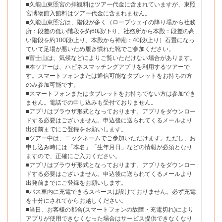
■久能山東照宮の拝観料はツアー代金に含まれていますが、東照
宮博物館入館料はツアー代金に含まれません。
■久能山東照宮は、階段が多く（ロープウェイの降り場から社務
所：段差の低い階段を約60段/下り、社務所から本殿：段差の高
い階段を約100段/上り、本殿から神廟：40段/上り）石畳になっ
ていて足場が悪いため履き慣れた靴でご参加ください。
■富士山は、気候などによりご覧いただけない場合があります。
■本ツアーは、ハピネスマッチングアプリを利用するツアーで
す。スマートフォンまたは通信可能なタブレットをお持ちの方
のみ参加可能です。
■スマートフォンまたはタブレットをお持ちでない方は参加でき
ません。電話での申し込みも受付ておりません。
■アプリはブラウザ形式となっております。アプリをダウンロー
ドする必要はございません。申込後に送られてくるメールより
出発前までにご登録をお願いします。
■ツアー中は、ニックネームでご参加いただけます。ただし、お
申し込み時には「本名」「生年月日」などの情報が必須となり
ますので、正確にご入力ください。
■アプリはブラウザ形式となっております。アプリをダウンロー
ドする必要はございません。申込後に送られてくるメールより
出発前までにご登録をお願いします。
■バス車内に充電できるスペースは設けておりません。必ず充電
を十分にされてからお越しください。
■当日、お客様の都合(スマートフォンの故障・充電切れ)により
アプリが使用できなくなった場合はサービス提供できなくなり