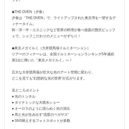
◆THE OVEN（夕食）
夕食は「THE OVEN」で、ライトアップされた東京湾を一望するデ
ィナータイム。
和・洋・中・エスニックなど世界の料理が食べ放題の贅沢ビュッフ
ェで、シェフこだわりのメニューがずらり！
◆東京メガイルミ（大井競馬場イルミネーション）
ツアーのフィナーレは、全国イルミネーションランキング5年連続
第1位に輝いた「東京メガイルミ」へ！
広大な大井競馬場が壮大な光のアート空間に変わり、
どこを見ても“幻想的な光の世界”が広がります。
見どころポイント
● 光のトンネル
● ダイナミックな大噴水ショー
● オーロラのように揺らめく光の演出
● 馬と光が生み出す“流星のペガサス”
● SNS映えするフォトスポットが多数