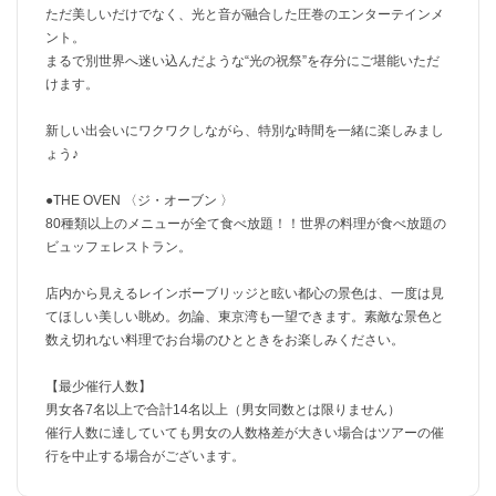
ただ美しいだけでなく、光と音が融合した圧巻のエンターテインメ
ント。
まるで別世界へ迷い込んだような“光の祝祭”を存分にご堪能いただ
けます。
新しい出会いにワクワクしながら、特別な時間を一緒に楽しみまし
ょう♪
●THE OVEN 〈ジ・オーブン 〉
80種類以上のメニューが全て食べ放題！！世界の料理が食べ放題の
ビュッフェレストラン。
店内から見えるレインボーブリッジと眩い都心の景色は、一度は見
てほしい美しい眺め。勿論、東京湾も一望できます。素敵な景色と
数え切れない料理でお台場のひとときをお楽しみください。
【最少催行人数】
男女各7名以上で合計14名以上（男女同数とは限りません）
催行人数に達していても男女の人数格差が大きい場合はツアーの催
行を中止する場合がございます。