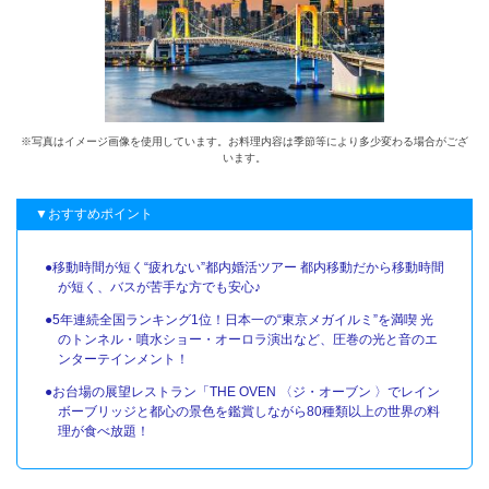
※写真はイメージ画像を使用しています。お料理内容は季節等により多少変わる場合がござ
います。
▼おすすめポイント
●移動時間が短く“疲れない”都内婚活ツアー 都内移動だから移動時間
が短く、バスが苦手な方でも安心♪
●5年連続全国ランキング1位！日本一の“東京メガイルミ”を満喫 光
のトンネル・噴水ショー・オーロラ演出など、圧巻の光と音のエ
ンターテインメント！
●お台場の展望レストラン「THE OVEN 〈ジ・オーブン 〉でレイン
ボーブリッジと都心の景色を鑑賞しながら80種類以上の世界の料
理が食べ放題！