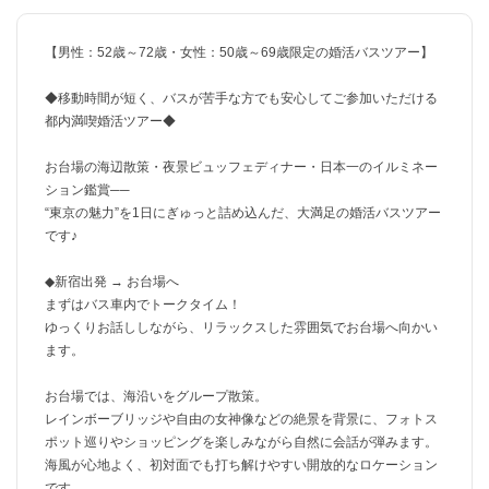
【男性：52歳～72歳・女性：50歳～69歳限定の婚活バスツアー】
◆移動時間が短く、バスが苦手な方でも安心してご参加いただける
都内満喫婚活ツアー◆
お台場の海辺散策・夜景ビュッフェディナー・日本一のイルミネー
ション鑑賞──
“東京の魅力”を1日にぎゅっと詰め込んだ、大満足の婚活バスツアー
です♪
◆新宿出発 → お台場へ
まずはバス車内でトークタイム！
ゆっくりお話ししながら、リラックスした雰囲気でお台場へ向かい
ます。
お台場では、海沿いをグループ散策。
レインボーブリッジや自由の女神像などの絶景を背景に、フォトス
ポット巡りやショッピングを楽しみながら自然に会話が弾みます。
海風が心地よく、初対面でも打ち解けやすい開放的なロケーション
です。