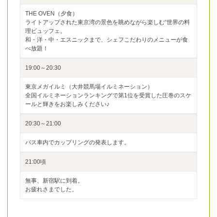
THE OVEN（夕食）
ライトアップされた東京湾の景色を眺めながら楽しむ“世界の料
理ビュッフェ。
和・洋・中・エスニックまで、シェフこだわりのメニューが食
べ放題！
19:00～20:30
東京メガイルミ（大井競馬場イルミネーション）
全国イルミネーションランキングで第1位を受賞した圧巻のスケ
ールと輝きをお楽しみください♪
20:30～21:00
バス車内でカップリングの発表します。
21:00頃
無事、新宿駅に到着。
お疲れさまでした。