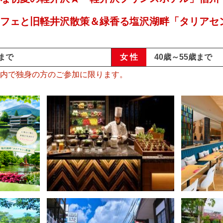
フェと旧軽井沢散策＆緑香る塩沢湖畔「タリアセ
歳まで
女 性
40歳～55歳まで
内で独身の方のご参加に限ります。