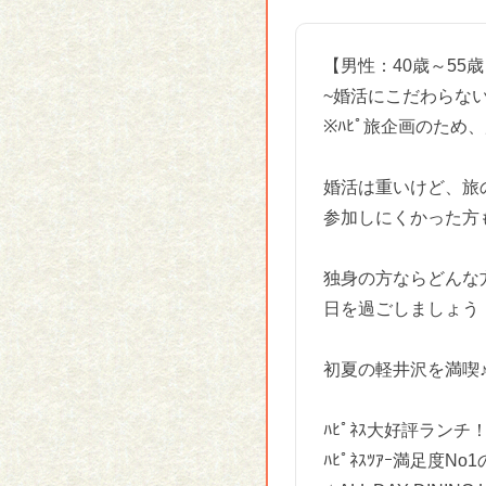
【男性：40歳～55
~婚活にこだわらな
※ﾊﾋﾟ旅企画のた
婚活は重いけど、旅
参加しにくかった方
独身の方ならどんな
日を過ごしましょう
初夏の軽井沢を満喫
ﾊﾋﾟﾈｽ大好評ラン
ﾊﾋﾟﾈｽﾂｱｰ満足度