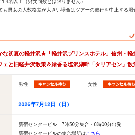
計１4名以上（男女同数とは限りません）
ても男女の人数格差が大きい場合はツアーの催行を中止する場
かな初夏の軽井沢★「軽井沢プリンスホテル」信州・軽
フェと旧軽井沢散策＆緑香る塩沢湖畔「タリアセン」散
男性
女性
2026年7月12日（日）
新宿センタービル 7時50分集合・8時00分出発
新宿センタービルの集合場所は
こちら