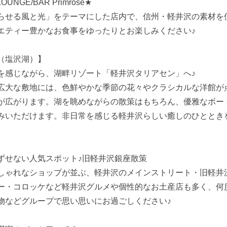
LOUNGE/BAR Primrose★
らせる風と光」をテーマにした店内で、信州・軽井沢の素材を
エティー豊かなお食事をゆったりとお楽しみください♪
（塩沢湖）】
を感じながら、湖畔リゾート「軽井沢タリアセン」へ♪
広大な敷地には、色鮮やかな季節の花々やクラシカルな洋館が
が広がります。湖を眺めながらの散策はもちろん、優雅なボー
みいただけます。非日常を感じる軽井沢らしい癒しのひととき
ずせない人気スポット♪旧軽井沢銀座散策
しゃれなショップが並ぶ、軽井沢のメインストリート・旧軽井
ー・コロッケなど軽井沢グルメや個性的なお土産店も多く、何
物などグループで思い思いにお過ごしください♪