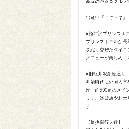
新緑の絶景＆グルメ
出逢い「ドキドキ」
●軽井沢プリンスホ
プリンスホテルが長
を織り交ぜたダイニ
メニューが楽しめま
●旧軽井沢銀座通り
明治時代に外国人宣
座。約500ｍのメ
ます。雑貨店やお土
す。
【最少催行人数】