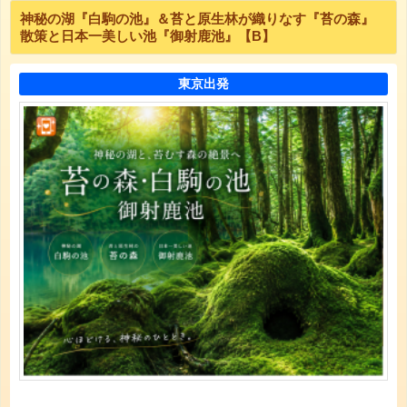
神秘の湖『白駒の池』＆苔と原生林が織りなす『苔の森』
散策と日本一美しい池『御射鹿池』【B】
東京出発