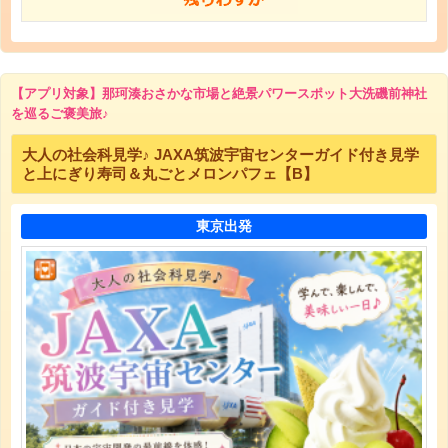
【アプリ対象】那珂湊おさかな市場と絶景パワースポット大洗磯前神社
を巡るご褒美旅♪
大人の社会科見学♪ JAXA筑波宇宙センターガイド付き見学
と上にぎり寿司＆丸ごとメロンパフェ【B】
東京出発