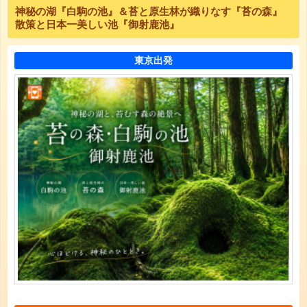
神秘の湖『白駒の池』＆苔と原生林が織りなす『苔の森』
散策と日本一美しい池『御射鹿池』
東京出発