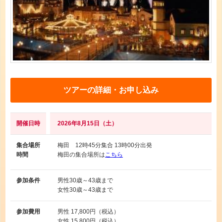
ツアーの詳細・お申し込み
開催日時
2026年8月15日（土）
集合場所
梅田 12時45分集合 13時00分出発
時間
梅田の集合場所は
こちら
参加条件
男性
30歳～43歳まで
女性
30歳～43歳まで
参加費用
男性
17,800円（税込）
女性
15,800円（税込）