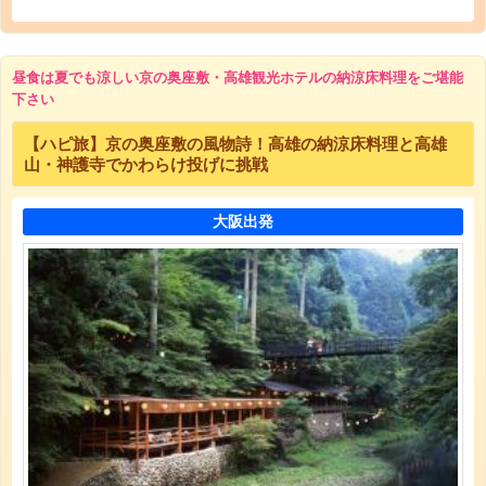
昼食は夏でも涼しい京の奥座敷・高雄観光ホテルの納涼床料理をご堪能
下さい
【ハピ旅】京の奥座敷の風物詩！高雄の納涼床料理と高雄
山・神護寺でかわらけ投げに挑戦
大阪出発