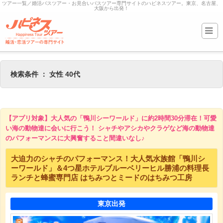
ツアー一覧／婚活バスツアー・お見合いバスツアー専門サイトのハピネスツアー。東京、名古屋、
大阪から出発！
検索条件 ： 女性 40代
【アプリ対象】大人気の「鴨川シーワールド」に約2時間30分滞在！可愛
い海の動物達に会いに行こう！ シャチやアシカやクラゲなど海の動物達
のパフォーマンスに大興奮すること間違いなし♪
大迫力のシャチのパフォーマンス！大人気水族館「鴨川シ
ーワールド」＆4つ星ホテルブルーベリーヒル勝浦の料理長
ランチと蜂蜜専門店 はちみつとミードのはちみつ工房
東京出発