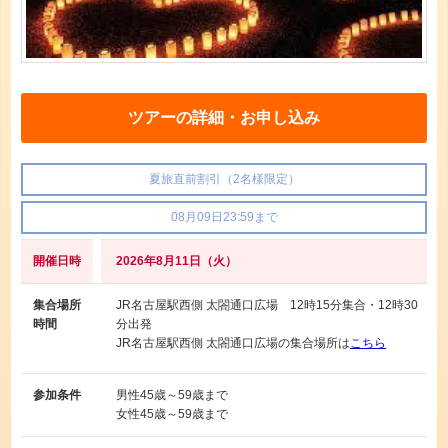
ツアーの詳細・お申し込み
夏旅直前割引（2名様限定）
08月09日23:59まで
開催日時
2026年8月11日（火）
集合場所
JR名古屋駅西側 太閤通口広場 12時15分集合・12時30
時間
分出発
JR名古屋駅西側 太閤通口広場の集合場所は
こちら
参加条件
男性
45歳～59歳まで
女性
45歳～59歳まで