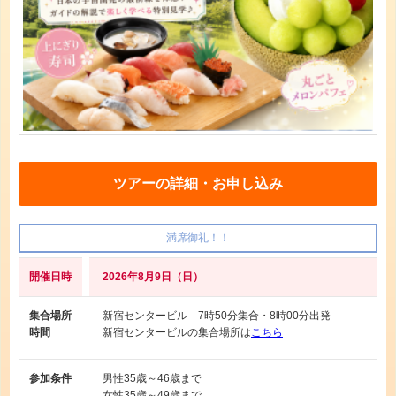
ツアーの詳細・お申し込み
満席御礼！！
開催日時
2026年8月9日（日）
集合場所
新宿センタービル 7時50分集合・8時00分出発
時間
新宿センタービルの集合場所は
こちら
参加条件
男性
35歳～46歳まで
女性
35歳～49歳まで