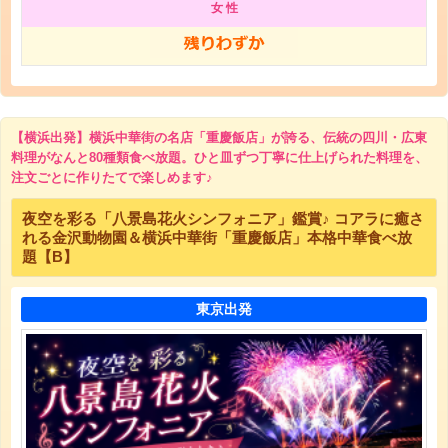
女 性
【横浜出発】横浜中華街の名店「重慶飯店」が誇る、伝統の四川・広東
料理がなんと80種類食べ放題。ひと皿ずつ丁寧に仕上げられた料理を、
注文ごとに作りたてで楽しめます♪
夜空を彩る「八景島花火シンフォニア」鑑賞♪ コアラに癒さ
れる金沢動物園＆横浜中華街「重慶飯店」本格中華食べ放
題【B】
東京出発