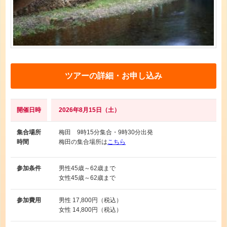
ツアーの詳細・お申し込み
開催日時
2026年8月15日（土）
集合場所
梅田 9時15分集合・9時30分出発
時間
梅田の集合場所は
こちら
参加条件
男性
45歳～62歳まで
女性
45歳～62歳まで
参加費用
男性
17,800円（税込）
女性
14,800円（税込）